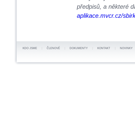
předpisů, a některé d
aplikace.mvcr.cz/sbi
KDO JSME
|
ČLENOVÉ
|
DOKUMENTY
|
KONTAKT
|
NOVINKY